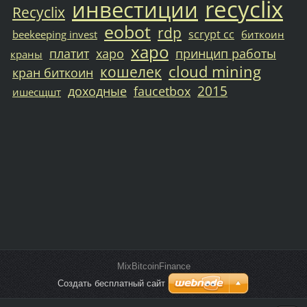
recyclix
инвестиции
Recyclix
eobot
rdp
scrypt cc
beekeeping invest
биткоин
xapo
платит
харо
принцип работы
краны
cloud mining
кошелек
кран биткоин
2015
доходные
faucetbox
ишесщшт
MixBitcoinFinance
Создать бесплатный сайт