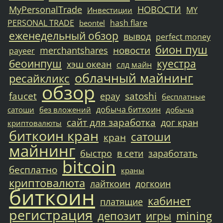
MyPersonalTrade
НОВОСТИ
MY
Инвестиции
PERSONAL TRADE
hash flare
beontel
еженедельный обзор
вывод
perfect money
бион пуш
новости
merchantshares
payeer
беоинпуш
куестра
хэш океан
слд майн
облачный майнинг
ресайкликс
обзор
faucet
satoshi
epay
бесплатные
добыча биткоин
сатоши
без вложений
добыча
сайт для заработка
дог кран
криптовалюты
биткоин кран
сатоши
кран
майнинг
быстро
в сети
заработать
bitcoin
бесплатно
краны
криптовалюта
лайткоин
догкоин
биткоин
кабинет
платящие
регистрация
депозит
mining
игры