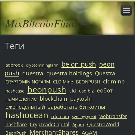
MixBitcoinFinance
Теги
be on push
beon
adbrook
cryptominingfarm
push
questra
questra holdings
Questra
cldmine
CRYPTOMININGFARM
CLD Mine
BEONPUSH
beonpush
еобот
cld
hashcase
usd biz
начисление
blockchain
paytoshi
еженедельный
заработать биткоины
hashocean
webtransfer
rdpmain
synergy great
hashflare
CrypTradeCapital
QuestraWorld
Agam
MerchantShares
AGAM
BeonPush