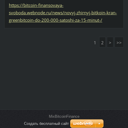
https://bitcoin-finansovaya-
svoboda.webnode.ru/news/novyj-zhirnyj-bitkoin-kran-
greenbitcoin-do-200-000-satoshi-za-15-minut-/
1
2
>
>>
MixBitcoinFinance
Создать бесплатный сайт