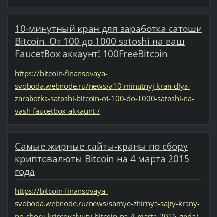
10-минутный кран для заработка сатоши
Bitcoin. От 100 до 1000 satoshi на ваш
FaucetBox аккаунт! 100FreeBitcoin
https://bitcoin-finansovaya-
svoboda.webnode.ru/news/a10-minutnyj-kran-dlya-
zarabotka-satoshi-bitcoin-ot-100-do-1000-satoshi-na-
vash-faucetbox-akkaunt-/
Самые жирные сайты-краны по сбору
криптовалюты Bitcoin на 4 марта 2015
года
https://bitcoin-finansovaya-
svoboda.webnode.ru/news/samye-zhirnye-sajty-krany-
po-sboru-kriptovalyuty-bitcoin-na-4-marta-2015-goda/