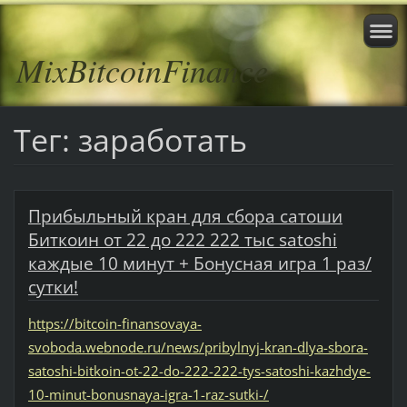
MixBitcoinFinance
Тег: заработать
Прибыльный кран для сбора сатоши
Биткоин от 22 до 222 222 тыс satoshi
каждые 10 минут + Бонусная игра 1 раз/
сутки!
https://bitcoin-finansovaya-
svoboda.webnode.ru/news/pribylnyj-kran-dlya-sbora-
satoshi-bitkoin-ot-22-do-222-222-tys-satoshi-kazhdye-
10-minut-bonusnaya-igra-1-raz-sutki-/